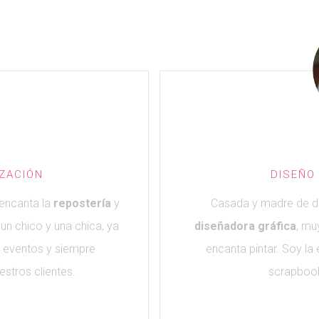
IZACIÓN
DISEÑO
 encanta la
repostería
y
Casada y madre de do
 un chico y una chica, ya
diseñadora gráfica
, m
 eventos y siempre
encanta pintar. Soy la
stros clientes.
scrapbook