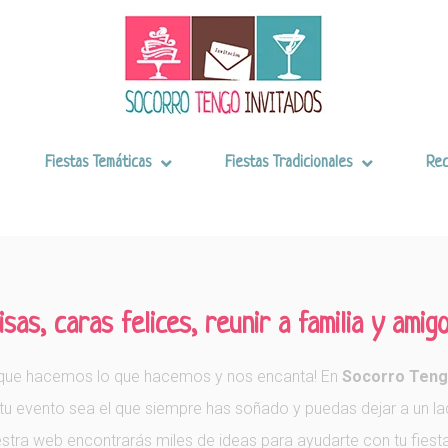
Fiestas Temáticas
Fiestas Tradicionales
Rec
as, caras felices, reunir a familia y amigo
a que hacemos lo que hacemos y nos encanta! En
Socorro Teng
tu evento sea el que siempre has soñado y puedas dejar a un lad
tra web encontrarás miles de ideas para ayudarte con tu fiesta.