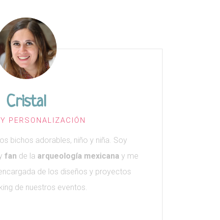
Cristal
 Y PERSONALIZACIÓN
s bichos adorables, niño y niña. Soy
uy
fan
de la
arqueología mexicana
y me
 encargada de los diseños y proyectos
ing de nuestros eventos.