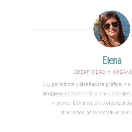
Elena
CREATIVIDAD Y ORGAN
Soy
periodista
y
diseñadora gráfica
, me
bloggear
. Estoy casada y tengo dos hijos,
mayores. Llevamos años organizando
superamos las expectativas de nue