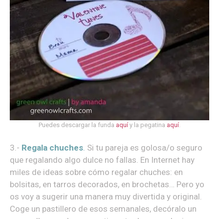
Puedes descargar la funda
aquí
y la pegatina
aquí
.
3.-
Regala chuches
.
Si tu pareja es golosa/o seguro
que regalando algo dulce no fallas. En Internet hay
miles de ideas sobre cómo regalar chuches: en
bolsitas, en tarros decorados, en brochetas… Pero yo
os voy a sugerir una manera muy divertida y original.
Coge un pastillero de esos semanales, decóralo un