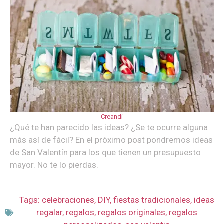
Creandi
¿Qué te han parecido las ideas? ¿Se te ocurre alguna
más así de fácil? En el próximo post pondremos ideas
de San Valentín para los que tienen un presupuesto
mayor. No te lo pierdas.
Tags:
celebraciones
,
DIY
,
fiestas tradicionales
,
ideas
regalar
,
regalos
,
regalos originales
,
regalos