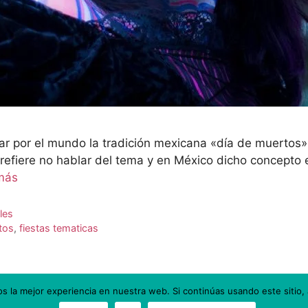
r por el mundo la tradición mexicana «día de muertos
refiere no hablar del tema y en México dicho concepto
más
les
tos
,
fiestas tematicas
 la mejor experiencia en nuestra web. Si continúas usando este sitio,
Política de privacidad y Aviso Legal
Política de cookies
Más información sobre las cookies